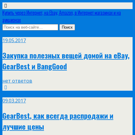
Купить через Интернет, на Ebay, Amazon, в Интернет магазинах и на
аукционах
Май
19
19.05.2017
Закупка полезных вещей домой на eBay,
GearBest и BangGood
нет ответов
Мар
9
09.03.2017
GearBest, как всегда распродажи и
лучшие цены