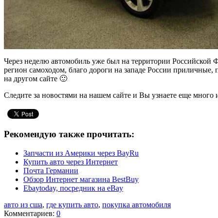
Через неделю автомобиль уже был на территории Российской Ф
регион самоходом, благо дороги на западе России приличные, п
на другом сайте 🙂
Следите за новостями на нашем сайте и Вы узнаете еще много 
Рекомендую также прочитать:
Запчасти из Америки через BayRu
Купить авто через Интернет
Почта Германии
Обзор Интернет магазина BestBuy
Ebaytoday, посредник на eBay
авто из сша
,
где купить авто
,
покупка автомобиля
Комментариев:
0