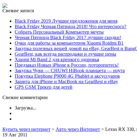
Свежие записи
Black Friday 2019 Лучшие предложения для меня
Black Friday Черная Пятница 2018! Что интересного?
Собрать Персональный Компьютер мечты
Черная Пятница Black Friday 2017 лучшие скидки!
Очки для работы за компьютером Xiaomi Roidmi B1
Закупка полезных вещей домой на eBay, GearBest и Bang
GearBest, как всегда распродажи и лучшие цены
Xiaomi Mi Band 2 для крепкого здоровья
Предзаказ Новых iPhone в России, поторопитесь!
Закупка Чуви — CHUWI HiBook планшета — ноута
Покупка Elephone P9000 4G Phablet и аксуссуаров
Защита для iPhone и MacBook на GearBest и eBay
GPS GSM Трекер для детей
Свежие комментарии
Загрузка...
Купить через интернет
>
Авто через Интернет
> Lexus RX 330, 
19 Авг
2011